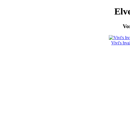
Elv
Vor
Vivi's hva