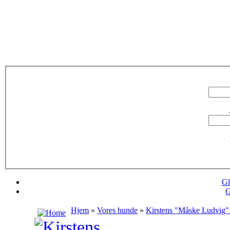
Gl
G
Hjem
»
Vores hunde
»
Kirstens "Måske Ludvig"