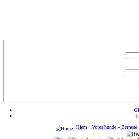
Gl
G
Hjem
»
Vores hunde
»
Bernese 