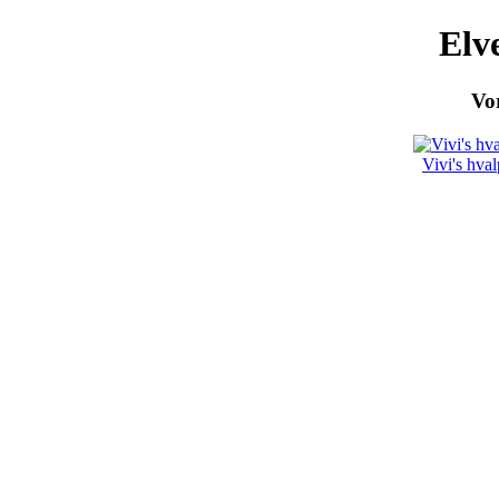
Elv
Vor
Vivi's hva