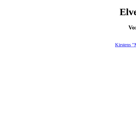
Elv
Vor
Kirstens 