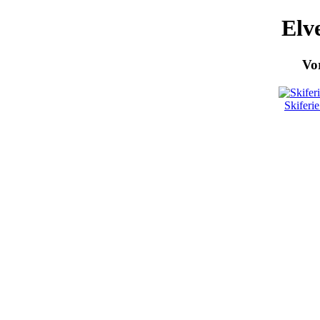
Elv
Vor
Skiferi